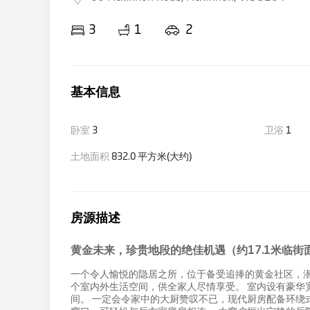
3
1
2
基本信息
卧室
3
卫浴
1
土地面积
832.0 平方米(大约)
房源描述
黄金未来，珍贵地段的绝佳机遇（约17.1米临街
一个令人愉悦的隐居之所，位于备受追捧的黄金社区，潜
个室内外生活空间，供全家人尽情享受。 室内设有豪华
间。 一定会令家中的大厨赞叹不已，现代厨房配备环绕