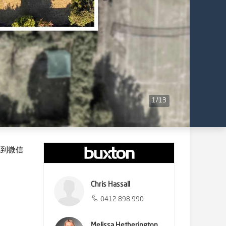
1
/
13
享到微信
Chris Hassall
0412 898 990
Melissa Hetherington