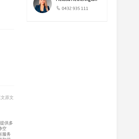
0432 935 111
英文原文
，提供多
静空
有服务