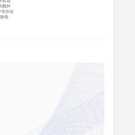
坪和花
和额外
中学亦在
或致电