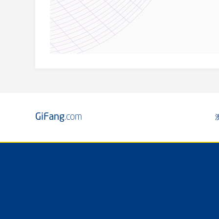
GiFang
.com