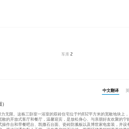
车库
2
中文翻译
面）
力无限。这栋三卧室一浴室的双砖住宅位于约832平方米的宽敞地块上
宽敞的开放式客厅和餐厅，温馨迎宾，是放松身心、与亲朋好友欢聚的宁
式操作台和早餐吧台、凯撒石台面、瓷砖防溅板以及博世家电套装，并设