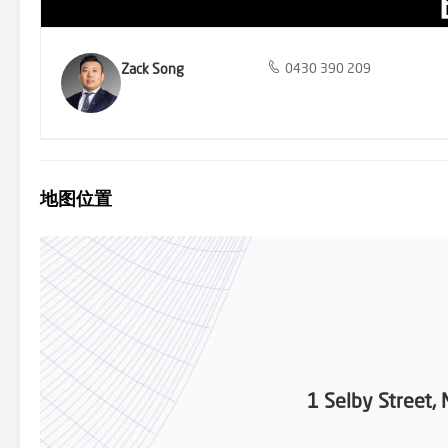
Zack Song
0430 390 209
地图位置
1 Selby Street,