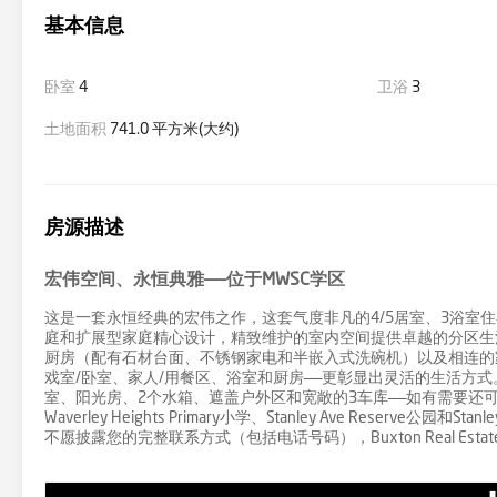
基本信息
卧室
4
卫浴
3
土地面积
741.0 平方米(大约)
房源描述
宏伟空间、永恒典雅——位于MWSC学区
这是一套永恒经典的宏伟之作，这套气度非凡的4/5居室、3浴室
庭和扩展型家庭精心设计，精致维护的室内空间提供卓越的分区生
厨房（配有石材台面、不锈钢家电和半嵌入式洗碗机）以及相连的
戏室/卧室、家人/用餐区、浴室和厨房——更彰显出灵活的生活方
室、阳光房、2个水箱、遮盖户外区和宽敞的3车库——如有需要还
Waverley Heights Primary小学、Stanley Ave Reserve
不愿披露您的完整联系方式（包括电话号码），Buxton Real 