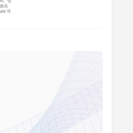
间。住
夫俱乐
te 可