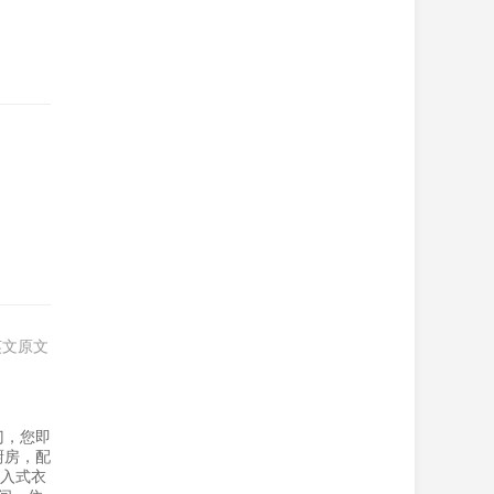
英文原文
门，您即
厨房，配
步入式衣