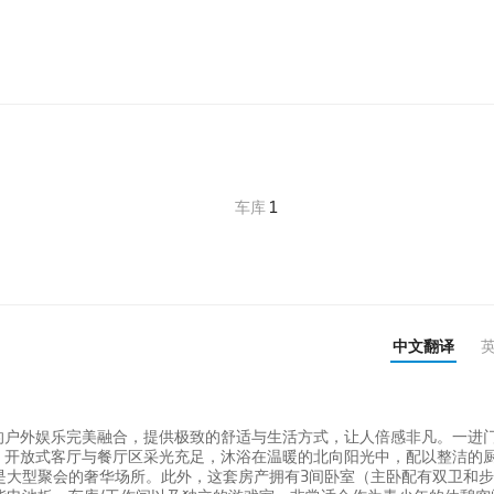
车库
1
中文翻译
的户外娱乐完美融合，提供极致的舒适与生活方式，让人倍感非凡。一进
。开放式客厅与餐厅区采光充足，沐浴在温暖的北向阳光中，配以整洁的
是大型聚会的奢华场所。此外，这套房产拥有3间卧室（主卧配有双卫和