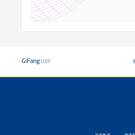
GiFang
.com