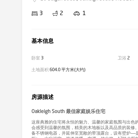
3
2
1
基本信息
卧室
3
卫浴
2
土地面积
604.0 平方米(大约)
房源描述
Oakleigh South 最佳家庭娱乐住宅
这座典雅的住宅将永恒的魅力、温馨的家庭氛围与出色
会感受到温馨的氛围，精美的木地板以及高品质的装修
备不锈钢电器，并延伸至宽敞的带顶露台，设有壁炉——