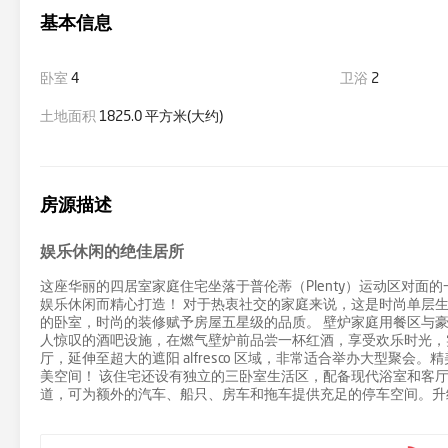
基本信息
卧室
4
卫浴
2
土地面积
1825.0 平方米(大约)
房源描述
娱乐休闲的绝佳居所
这座华丽的四居室家庭住宅坐落于普伦蒂（Plenty）运动区对面
娱乐休闲而精心打造！ 对于热衷社交的家庭来说，这是时尚单层
的卧室，时尚的装修赋予房屋五星级的品质。 壁炉家庭用餐区与
人惊叹的酒吧设施，在燃气壁炉前品尝一杯红酒，享受欢乐时光，
厅，延伸至超大的遮阳 alfresco 区域，非常适合举办大型
美空间！ 该住宅还设有独立的三卧室生活区，配备现代浴室和客
道，可为额外的汽车、船只、房车和拖车提供充足的停车空间。升