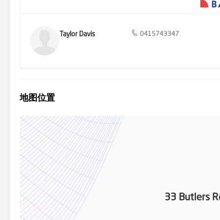
Taylor Davis
0415743347
地图位置
33 Butlers R