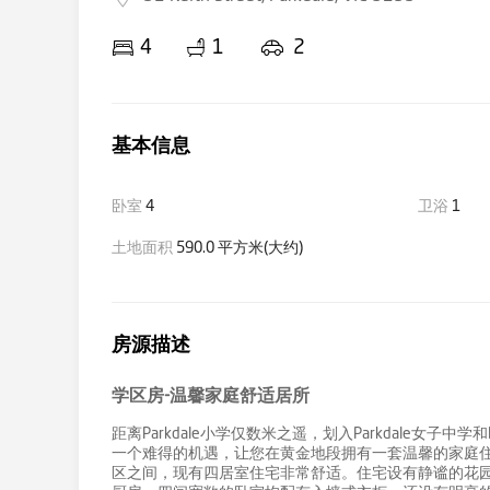
4
1
2
基本信息
卧室
4
卫浴
1
土地面积
590.0 平方米(大约)
房源描述
学区房-温馨家庭舒适居所
距离Parkdale小学仅数米之遥，划入Parkdale女
一个难得的机遇，让您在黄金地段拥有一套温馨的家庭住宅。住宅坐
区之间，现有四居室住宅非常舒适。住宅设有静谧的花园景