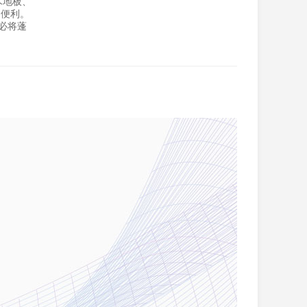
木地板、
切便利。
庭必将蓬