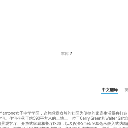
车库
2
中文翻译
子中学和Mentone女子中学学区，这片绿意盎然的社区为便捷的家庭生活量身打
落于约590平方米的土地上，位于Gerry Green和Walter Galt
观客厅、开放式家庭和餐厅区域，以及配备SmeG 900毫米嵌入式烤箱