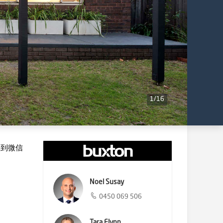
1
/
16
享到微信
Noel Susay
0450 069 506
Tara Flynn