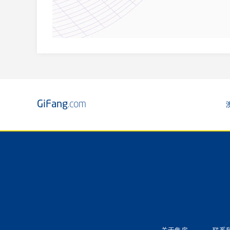
GiFang
.com