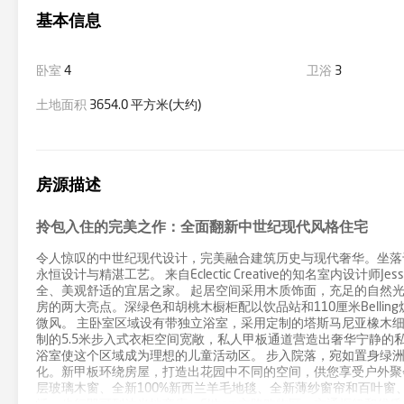
基本信息
卧室
4
卫浴
3
土地面积
3654.0 平方米(大约)
房源描述
拎包入住的完美之作：全面翻新中世纪现代风格住宅
令人惊叹的中世纪现代设计，完美融合建筑历史与现代奢华。坐落于
永恒设计与精湛工艺。 来自Eclectic Creative的知名室内设计师
全、美观舒适的宜居之家。 起居空间采用木质饰面，充足的自然
房的两大亮点。深绿色和胡桃木橱柜配以饮品站和110厘米Bell
微风。 主卧室区域设有带独立浴室，采用定制的塔斯马尼亚橡木
制的5.5米步入式衣柜空间宽敞，私人甲板通道营造出奢华宁静的
浴室使这个区域成为理想的儿童活动区。 步入院落，宛如置身绿
化。新甲板环绕房屋，打造出花园中不同的空间，供您享受户外聚
层玻璃木窗、全新100%新西兰羊毛地毯、全新薄纱窗帘和百叶窗、