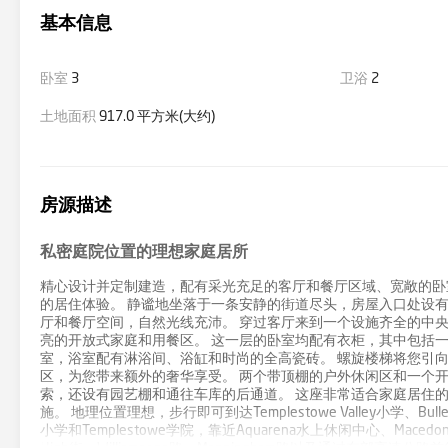
基本信息
卧室
3
卫浴
2
土地面积
917.0 平方米(大约)
房源描述
私密庭院位置的理想家庭居所
精心设计并定制建造，配有采光充足的客厅和餐厅区域、宽敞的卧
的居住体验。 静谧地坐落于一条安静的街道尽头，房屋入口处设
厅和餐厅空间，自然光线充沛。 穿过客厅来到一个设施齐全的中
亮的开放式家庭和用餐区。 这一层的卧室均配有衣柜，其中包括
室，浴室配有淋浴间、浴缸和时尚的全高瓷砖。 螺旋楼梯将您引
区，为您带来额外的奢华享受。 两个带顶棚的户外休闲区和一个
索，还设有园艺棚和通往车库的后通道。 这座非常适合家庭居住
施。 地理位置理想，步行即可到达Templestowe Valley小学、Bulleen公园
小学和Templestowe学院，靠近Aquarena水上休闲中心、Macedon