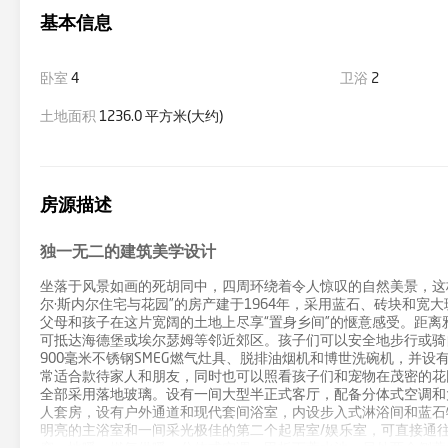
基本信息
卧室
4
卫浴
2
土地面积
1236.0 平方米(大约)
房源描述
独一无二的建筑美学设计
坐落于风景如画的死胡同中，四周环绕着令人惊叹的自然美景，这
尔·斯内尔住宅与花园”的房产建于1964年，采用蓝石、砖块和
父母和孩子在这片宽阔的土地上尽享“置身乡间”的惬意感受。距
可抵达海德堡或埃尔瑟姆等邻近郊区。孩子们可以安全地步行或骑
900毫米不锈钢SMEG燃气灶具、脱排油烟机和博世洗碗机，并
常适合款待家人和朋友，同时也可以照看孩子们和宠物在茂密的花
全部采用落地玻璃。设有一间大型半正式客厅，配备分体式空调和
人套房，设有户外通道和现代套间浴室，内设步入式淋浴间和蓝石
明亮的主浴室和一间采光极佳的第二个起居室/娱乐室，可直接通