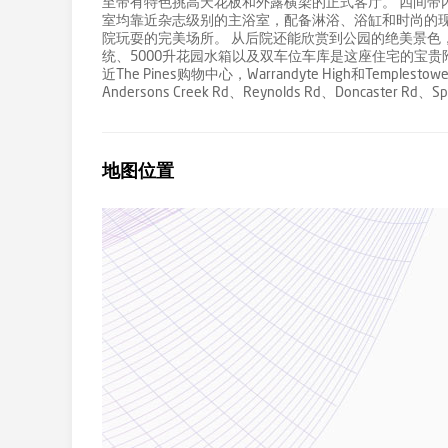
至带有特色挑高天花板和外露横梁的正式客厅。 四间带
室均靠近杂志级别的主浴室，配备淋浴、浴缸和时尚的现
院玩耍的完美场所。 从后院还能欣赏到公园的绝美景色
统、5000升花园水箱以及双车位车库是这座住宅的宝
近The Pines购物中心，Warrandyte High和Templestowe Pa
Andersons Creek Rd、Reynolds Rd、Doncaster R
地图位置