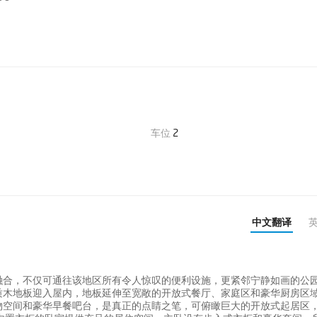
车位
2
中文翻译
融合，不仅可通往该地区所有令人惊叹的便利设施，更紧邻宁静如画的公
木地板迎入屋内，地板延伸至宽敞的开放式餐厅、家庭区和豪华厨房区域
物空间和豪华早餐吧台，是真正的点睛之笔，可俯瞰巨大的开放式起居区