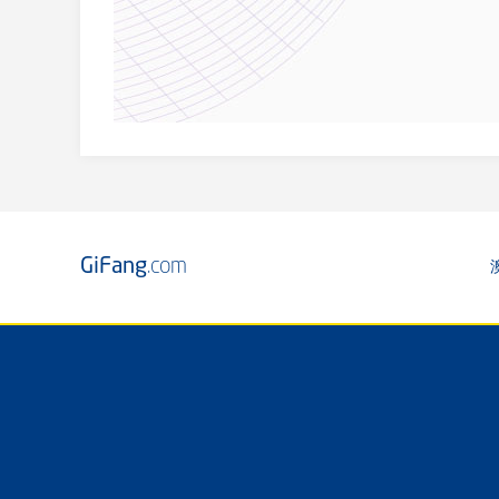
GiFang
.com