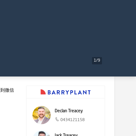
1
/
9
享到微信
Declan Treacey
0434121158
Jack Treacey