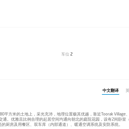
车位
2
中文翻译
0平方米的土地上，采光充沛，地理位置极其优越，靠近Toorak Village、B
店、餐厅及公共交通。优雅且比例合理的起居空间均通向朝北的庭院花园，设有2间卧室
亮的厨房及用餐区、双车库（内部通道）、暖通空调系统及安防系统。