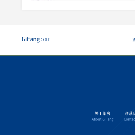
GiFang
.com
关于集房
联系
About GiFang
Contac