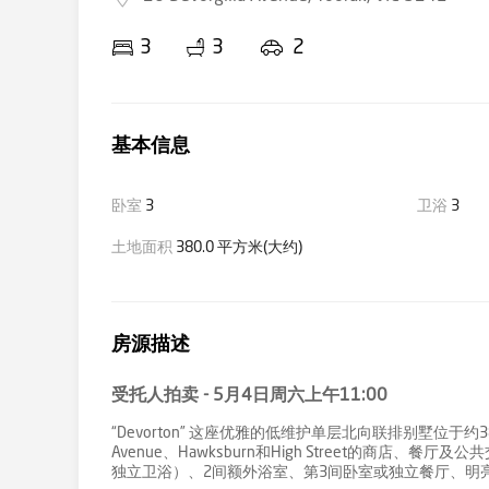
3
3
2
基本信息
卧室
3
卫浴
3
土地面积
380.0 平方米(大约)
房源描述
受托人拍卖 - 5月4日周六上午11:00
“Devorton” 这座优雅的低维护单层北向联排别墅位于约38
Avenue、Hawksburn和High Street的商
独立卫浴）、2间额外浴室、第3间卧室或独立餐厅、明