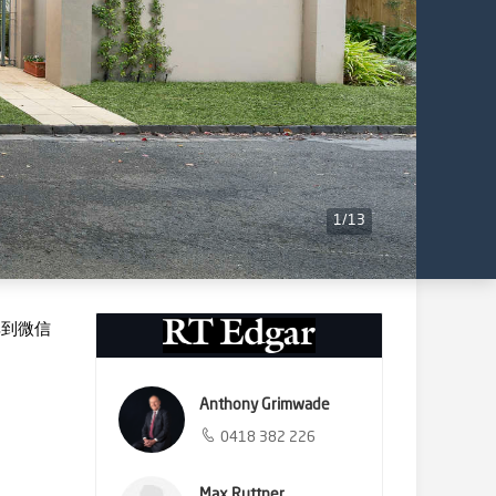
1
/
13
享到微信
Anthony Grimwade
0418 382 226
Max Ruttner