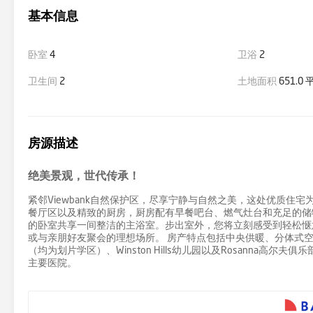
基本信息
卧室
4
卫浴
2
卫生间
2
土地面积
651.0
房源描述
绝美景观，世代传承！
紧邻Viewbank自然保护区，尽享宁静与自然之美，这处优质
餐厅区以及精致的厨房，厨房配有早餐吧台、燃气灶台和充足的储
的卧室共享一间整洁的主浴室。步出室外，您将立刻感受到轻松惬
或与亲朋好友聚会的理想场所。 房产特点包括中央供暖、分体式空调
（均为划片学区）、Winston Hills幼儿园以及Rosanna高尔夫俱乐部。
主要医院。