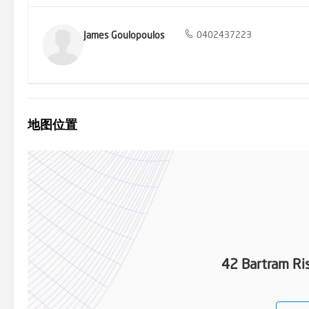
James Goulopoulos
0402437223
地图位置
42 Bartram Ri