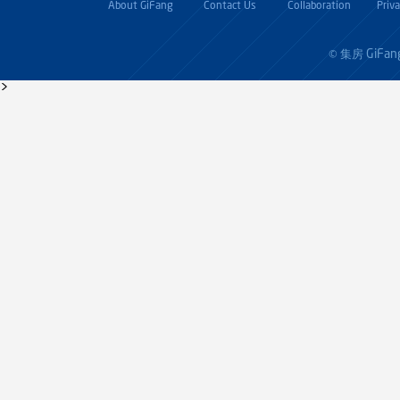
About GiFang
Contact Us
Collaboration
Priv
GiFan
© 集房
>