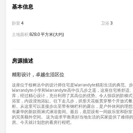
基本信息
卧室
4
卫浴
3
土地面积
828.0 平方米(大约)
房源描述
精彩设计，卓越生活区位
这座位于桉树丛中的设计师住宅是Warrandyte精彩生活的典范。
Warrandyte小学和Warrandyte高中仅几步之遥，这座住
库，经过精心设计，充分利用了其高位的优势。令人惊叹的阶梯式
浴室，内设浸泡浴缸。往下走几步，拱形天花板贯穿整个开放式餐
柜。从这里可以直接步出至带有钢栏杆的露台，是户外休闲的理想
有豪华的新款雨淋式淋浴套间。最后，底层设有一间娱乐室和卧室
的完美额外空间。 这为追求平衡美好当地生活的买家提供了难得
房。今天就计划您的看房行程吧。