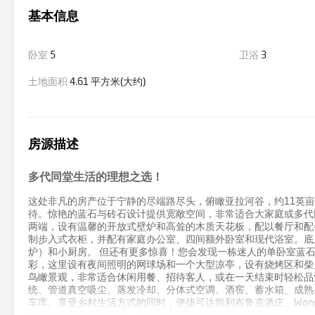
基本信息
卧室
5
卫浴
3
土地面积
4.61 平方米(大约)
房源描述
多代同堂生活的理想之选！
这处非凡的房产位于宁静的尽端路尽头，俯瞰亚拉河谷，约11英
待。惊艳的蓝石与砖石设计提供宽敞空间，非常适合大家庭或多代
两端，设有温馨的开放式壁炉和高耸的木质天花板，配以餐厅和配
制步入式衣柜，并配有家庭办公室、四间额外卧室和现代浴室。底
炉）和小厨房。 但还有更多惊喜！您会发现一栋迷人的单卧室蓝
彩，这里设有夜间照明的网球场和一个大型凉亭，设有烧烤区和柴
鸟瞰景观，非常适合休闲用餐、招待客人，或在一天结束时轻松品
统、管道真空吸尘、蒸发冷却、分体式空调、酒窖、蓄水箱、成熟
车库。享受乡村生活方式的同时，便捷可达凯利布鲁克酒庄、Wonga 