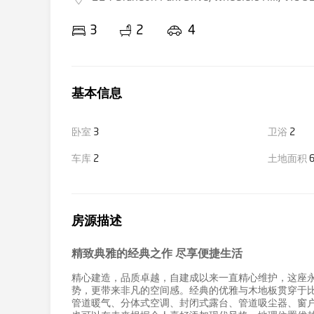
3
2
4
基本信息
卧室
3
卫浴
2
车库
2
土地面积
6
房源描述
精致典雅的经典之作 尽享便捷生活
精心建造，品质卓越，自建成以来一直精心维护，这座永
势，更带来非凡的空间感。经典的优雅与木地板贯穿于
管道暖气、分体式空调、封闭式露台、管道吸尘器、窗户