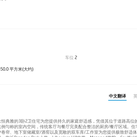
车位
2
50.0 平方米(大约)
中文翻译
恒典雅的3卧2卫住宅为您提供持久的家庭舒适感，凭借其位于道路高位
比例匀称的室内空间，传统客厅与餐厅完美配合整洁的厨房/餐厅区域。住
卷帘、地下室储藏室/酒窖以及宽敞的双车库/工作室为您提供极致舒适