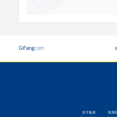
GiFang
.com
关于集房
联系