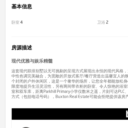
基本信息
卧室
4
卫浴
2
房源描述
现代优雅与娱乐精髓
这套现代联排别墅以无可挑剔的呈现方式展现出永恒的现代风格，
中性色调完美融合，为宽敞的开放式客厅/餐厅营造出温馨宜人的
个封闭的户外休闲区，这是一个奢华的场所，让您全年都能放松身
限度地提升生活灵活性，另有两间带衣柜的卧室、令人惊艳的浴室
室和双车库，距离Parkhill Primary小学仅数米之遥，片刻可达
方式（包括电话号码），Buxton Real Estate可能会拒绝