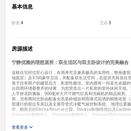
基本信息
卧室
4
卫浴
3
房源描述
宁静优雅的理想居所：双生活区与双主卧设计的完美融合
这栋住宅经过匠心设计，布局考究且兼具极高的实用性，整座建筑
地面层）及3.5间豪华卫浴，并配备双生活空间，在提供充裕居住
落于仅有两户的建筑后方，私密性极佳。室内拥有一间采光卓越的
台四周环绕着整齐的绿篱，为您营造出一片私密的室外休闲天地。
人字拼花防溅板、900毫米大尺寸燃气灶具和洗碗机的精品厨房。
房，另有两间次卧由配备全高瓷砖铺设和雨淋式花洒的精致浴室（
部通行的双位车库以及全屋导管式冷暖气候控制系统。 地理位置极其优越，步行即可到达
学、翻新后的Electra Reserve公园、Stocksville咖啡馆以及Ga
Brickworks购物中心、Chadstone购物中心、Ashwood
馆及图书馆等全方位生活配套。 *请注意* 如果您不愿透露包括电话号码
一步信息。进入房产参观时请出示身份证件。
查看更多