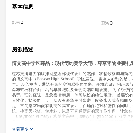
基本信息
卧室
4
卫浴
3
房源描述
博文高中学区臻品：现代简约美学大宅，尊享零物业费礼
这栋充满魅力的联排别墅堪称现代设计的杰作，将精致格调与简约
的博文高中（Balwyn High School）学区席位。 更令人心动的是
本。 步入室内，通透开阔的空间感扑面而来。开放式设计的起居
瀑布式石材台面、岛台早餐吧以及全套高端厨电设施。 为了极致
易于打理的庭院，是您宴请亲朋、休闲放松的绝佳场所。 首层设
人性化。拾级而上，二层设有豪华主卧套房，配备步入式衣帽间及
是，三间浴室均配有明亮的高窗设计，在确保绝对私密性的同时，
统、挑高天花板、储水箱，以及可直通厨房的双车位车库，让您在
（Greythorn Primary）和博文高中（Balwyn High S
即可到达博士山中心（Box Hill Central）、唐卡斯特威斯特菲尔德购物中
便捷都市生活。 *请注意* 若您不愿提供包括电话号码在内的详细
查看更多
观时请出示带照片的有效身份证件。