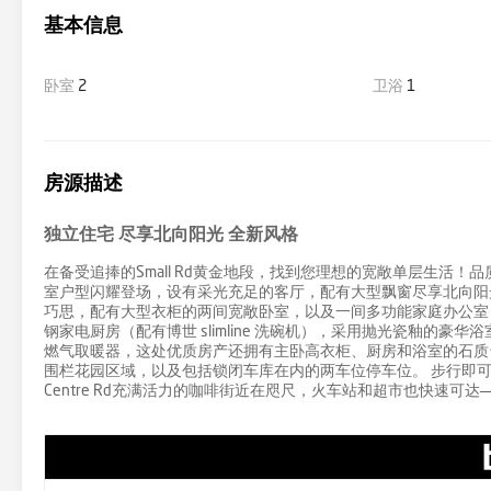
基本信息
卧室
2
卫浴
1
房源描述
独立住宅 尽享北向阳光 全新风格
在备受追捧的Small Rd黄金地段，找到您理想的宽敞单层生活
室户型闪耀登场，设有采光充足的客厅，配有大型飘窗尽享北向阳
巧思，配有大型衣柜的两间宽敞卧室，以及一间多功能家庭办公室
钢家电厨房（配有博世 slimline 洗碗机），采用抛光瓷釉的
燃气取暖器，这处优质房产还拥有主卧高衣柜、厨房和浴室的石质
围栏花园区域，以及包括锁闭车库在内的两车位停车位。 步行即可到达Hall
Centre Rd充满活力的咖啡街近在咫尺，火车站和超市也快速可达——