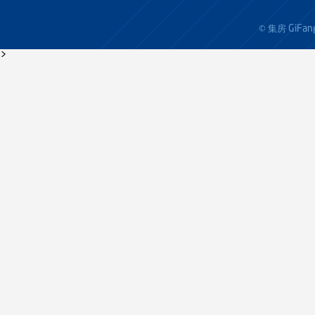
GiFan
© 集房
>