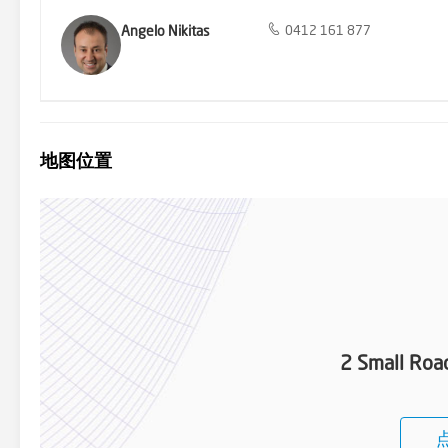
Angelo Nikitas
0412 161 877
地图位置
2 Small Roa