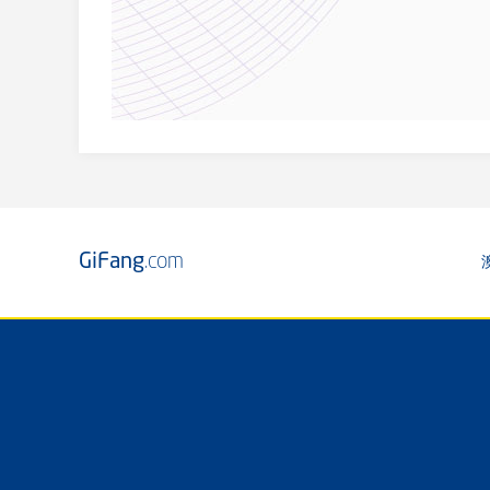
GiFang
.com