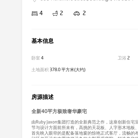
4
2
2
基本信息
卧室
4
卫浴
2
土地面积
378.0 平方米(大约)
房源描述
全新40平方极致奢华豪宅
由Ruby Jaxon集团打造的全新典范之作，这座创新
节与设计方面前所未有，高挑的天花板、人字形木地板
首先映入眼帘的是配备落地窗的惊艳正式客厅，流畅的