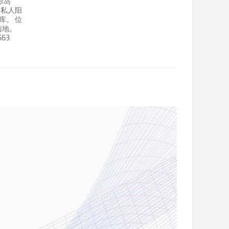
形岛
和私人阳
库。 位
南地。
63