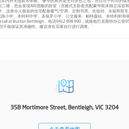
室内外无缝娱乐体验。 奢华的厨房是烹饪梦想之地，亮点在于时尚的弧
至二楼，您会发现4间宽敞的卧室（宫殿式主卧套房配豪华双床独立浴室
本，这座令人振奋的住宅配备暖气/空调、定制书房、化妆间、水箱和双车
克路小学、本特利中学、圣保罗小学、公交服务、帕特森站、本特利村和
at Buxton Bentleigh，电话0412 898 990，或致电巴克斯特办公室95
，但不能保证其准确性。建议潜在买家自行进行调查。'
35B Mortimore Street, Bentleigh, VIC 3204