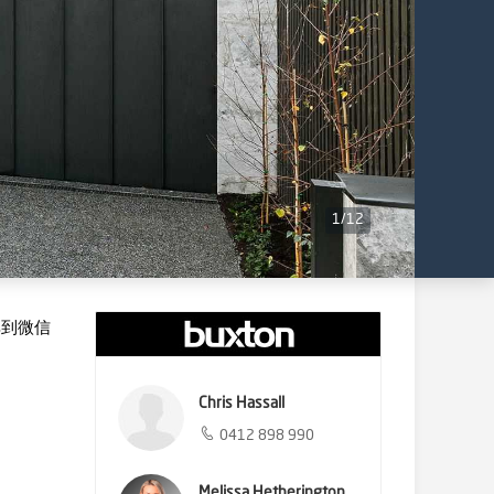
1
/
12
享到微信
Chris Hassall
0412 898 990
Melissa Hetherington