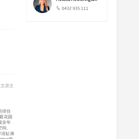
0432 935 111
英文原文
前排住
庭花园
现全年
空间、
带浴缸淋