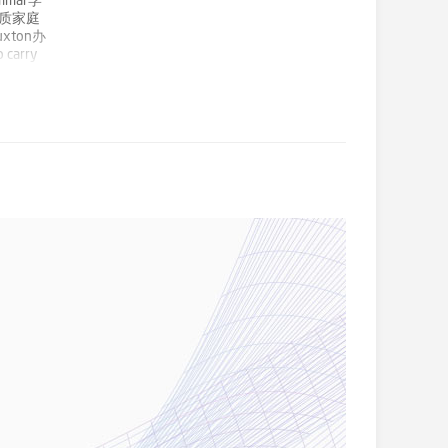
mmar学
和优质家庭
xton办
arry