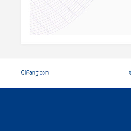
GiFang
.com