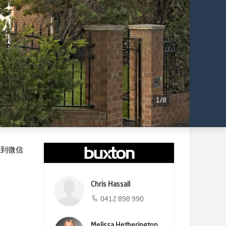
1
/
8
享到微信
Chris Hassall
0412 898 990
Melissa Hetherington