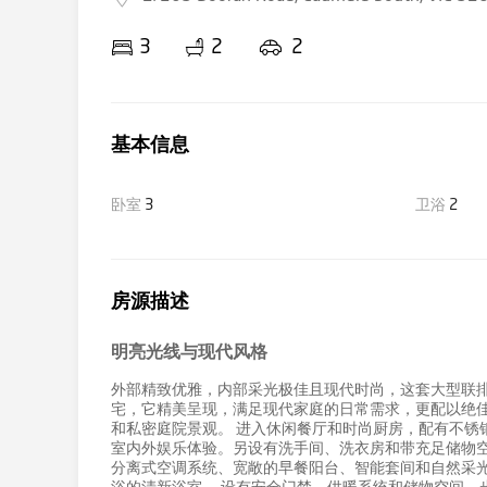
3
2
2
基本信息
卧室
3
卫浴
2
房源描述
明亮光线与现代风格
外部精致优雅，内部采光极佳且现代时尚，这套大型联排
宅，它精美呈现，满足现代家庭的日常需求，更配以绝佳
和私密庭院景观。 进入休闲餐厅和时尚厨房，配有不锈
室内外娱乐体验。另设有洗手间、洗衣房和带充足储物空
分离式空调系统、宽敞的早餐阳台、智能套间和自然采