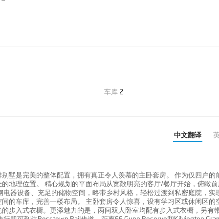
车库
2
中文翻译
别墅是完美的整体配置，拥有真正令人羡慕的主卧套房。 作为仅四户的
的地理位置。 精心规划的平面布局从宽敞明亮的客厅/餐厅开始，俯瞰前
钢电器设备、充足的储物空间，略带乡村风格，轻松过渡到私密庭院，实
间的车库，完善一楼布局。 主卧套房令人惊喜，设有学习区或休闲区的
光的步入式衣橱。更添魅力的是，两间双人卧室均配有步入式衣橱，另有