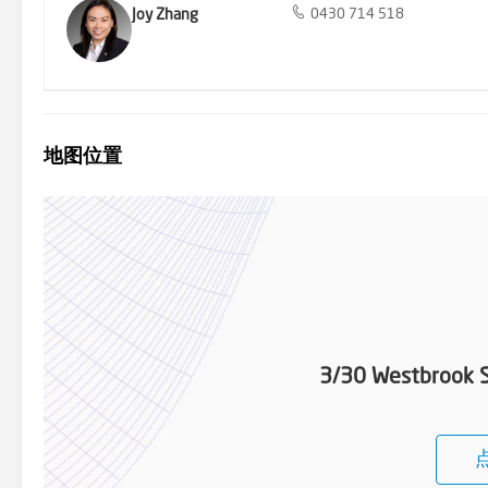
Joy Zhang
0430 714 518
地图位置
3/30 Westbrook S