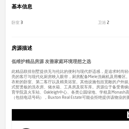
基本信息
卧室
3
卫浴
2
房源描述
低维护精品房源 友善家庭环境理想之选
此精品联排别墅提供无与伦比的便利与现代舒适感，是追求时尚轻
亮的客厅与现代化厨房映入眼帘，厨房配备Miele洗碗机及用餐
衣柜的卧室、第二客厅以及精美浴室。其他设施包括宽敞的户外娱
式熨烫板的洗衣房、储水箱、工具房及双车库。房源位于备受青睐的友善家
育学院及火车站、Oakleigh中心、各类公园绿地、学校及Mona
（包括电话号码），Buxton Real Estate可能会拒绝提供