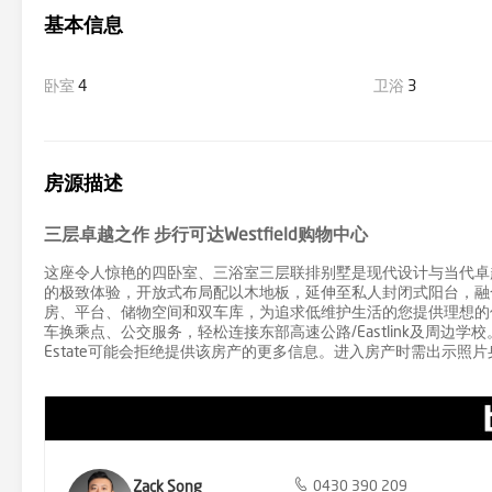
基本信息
卧室
4
卫浴
3
房源描述
三层卓越之作 步行可达Westfield购物中心
这座令人惊艳的四卧室、三浴室三层联排别墅是现代设计与当代卓
的极致体验，开放式布局配以木地板，延伸至私人封闭式阳台，融
房、平台、储物空间和双车库，为追求低维护生活的您提供理想的休憩之所
车换乘点、公交服务，轻松连接东部高速公路/Eastlink及周边学校。
Estate可能会拒绝提供该房产的更多信息。进入房产时需出示照
Zack Song
0430 390 209