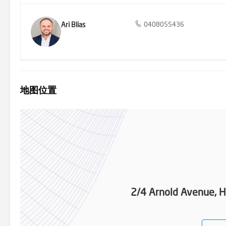
Ari Blias
0408055436
地图位置
2/4 Arnold Avenue, 