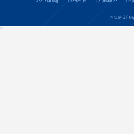
About GiFang
Contact Us
Collaboration
Priv
GiFan
© 集房
>