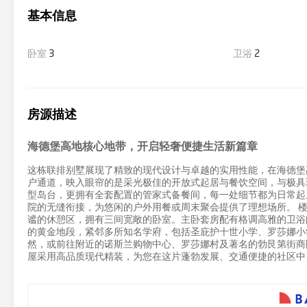
基本信息
卧室
3
卫浴
2
房源描述
海德堡高地核心地带，开启轻奢便捷生活新篇章
这栋联排别墅展现了精致的现代设计与卓越的实用性能，在海德堡
户通道，映入眼帘的是采光极佳的开放式起居与餐饮空间，与极具
型岛台，更拥有全套配置的管家式备餐间，每一处细节都为日常起
院的无缝衔接，为悠闲的户外用餐或周末聚会提供了理想场所。 
谧的休憩区，拥有三间宽敞的卧室。主卧套房配有格调高雅的卫浴
的黄金地段，紧邻多所知名学府，包括圣庇护十世小学、罗莎娜小学
然，或前往附近的诺斯兰购物中心、罗莎娜村及著名的勃艮第街商
屋采用高品质现代精装，为您在这片蓬勃发展、交通便捷的社区中