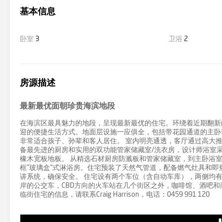
基本信息
卧室
3
卫浴
2
房源描述
最新最优面朝珍贵海滨地段
在海滨区最具魅力的地段，呈现最新最优的住宅。环绕着近期翻新
迎的便捷生活方式。地面层设施一应俱全，包括带花园通道的主卧
非常适合孩子、孙辈和客人居住。 室内明亮通透，客厅通过高大
备最先进的厨房和实用的双功能管家储藏室/洗衣房，设计师浴室
橡木宽板地板。 从精选石材厨房防溅板和管家储藏室，到主卧浴
框"玻璃盒"式淋浴房。住宅预装了天然气管道，配备燃气灶具和即
讲系统，确保安全。 住宅设有两个车位（含自动车库），两侧均
岸的公交车，CBD方向的火车站在几个街区之外，咖啡馆、酒吧
临街住宅的信息，请联系Craig Harrison，电话：0459 991 120