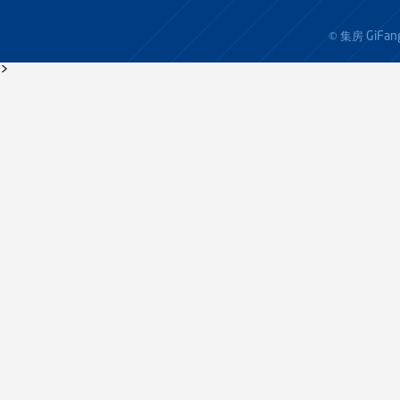
GiFan
© 集房
>