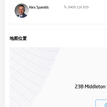
Alex Spanidis
0409 116 929
地图位置
23B Middleton 