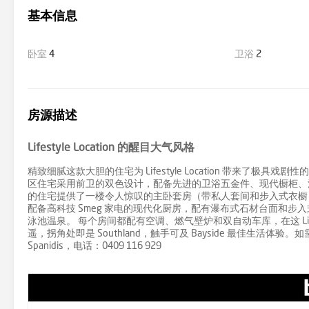
基本信息
卧室
4
卫浴
2
房源描述
Lifestyle Location 的醒目大气风格
精致细腻这款大胆的住宅为 Lifestyle Location 带来
区住宅采用前卫的双色设计，配备先进的卫浴五金件、现代橱柜、
的住宅提供了一楼令人惊叹的主卧套房（带私人套间和步入式衣橱
配备高科技 Smeg 家电的现代化厨房，配有瀑布式石材台面和
泳池温泉。 每个房间都配有空调、燃气壁炉和双自动车库，在这 Lifesty
遥，拐角处即是 Southland，触手可及 Bayside 最佳生活体验。如需
Spanidis，电话：0409 116 929