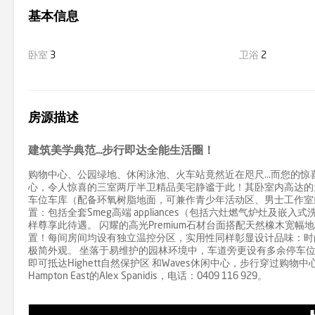
基本信息
卧室
3
卫浴
2
房源描述
建筑美学典范...步行即达全能生活圈！
购物中心、公园绿地、休闲泳池、火车站竟然近在咫尺...而您的惊喜
心，令人惊喜的三室两厅半卫精品美宅静谧于此！其卧室内高达的
车位车库（配备环氧树脂地面，可兼作青少年活动区、男士工作室
置：包括全套Smeg高端 appliances（包括六灶燃气炉灶及
样尊享此待遇。 闪耀的高光Premium石材台面搭配天然橡木宽幅
置！每间房间均设有独立温控分区，实用性同样彰显设计品味：时
极简外观。 坐落于易维护的园林环境中，车道旁更设有多余停车位，
即可抵达Highett自然保护区 和Waves休闲中心，步行穿过购
Hampton East的Alex Spanidis，电话：0409 116 929。