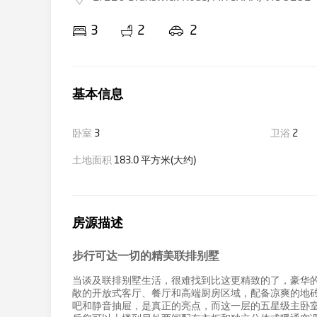
3
2
2
基本信息
卧室
3
卫浴
2
土地面积
183.0 平方米(大约)
房源描述
步行可达一切的精美联排别墅
当谈及联排别墅生活，很难找到比这更精致的了，豪华的
敞的开放式客厅、餐厅和高端厨房区域，配备凉爽的地砖
吧和静音抽屉，是真正的亮点，而这一层的五星级主卧室