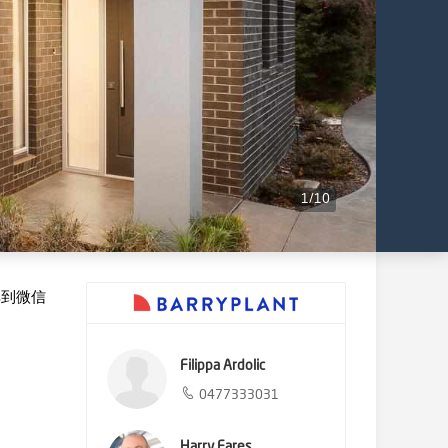
1
/
10
享到微信
Filippa Ardolic
0477333031
Harry Fares