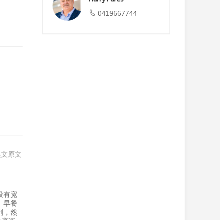
0419667744
英文原文
设有宽
、早餐
利，然