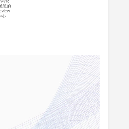
全高瓷
通道的
view
r中心，