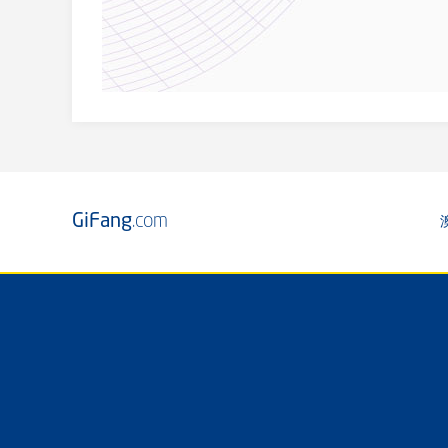
GiFang
.com