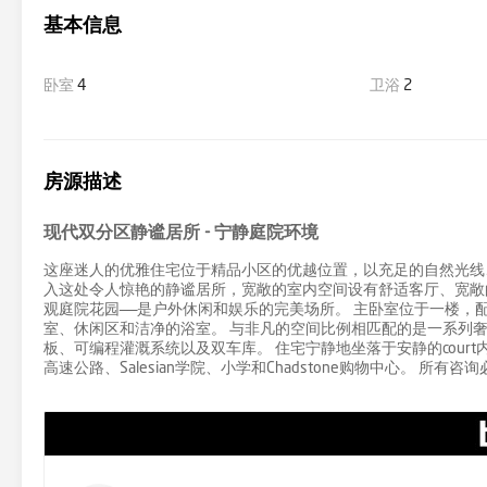
基本信息
卧室
4
卫浴
2
房源描述
现代双分区静谧居所 - 宁静庭院环境
这座迷人的优雅住宅位于精品小区的优越位置，以充足的自然光线
入这处令人惊艳的静谧居所，宽敞的室内空间设有舒适客厅、宽敞
观庭院花园——是户外休闲和娱乐的完美场所。 主卧室位于一楼
室、休闲区和洁净的浴室。 与非凡的空间比例相匹配的是一系列
板、可编程灌溉系统以及双车库。 住宅宁静地坐落于安静的court内，位于Ash
高速公路、Salesian学院、小学和Chadstone购物中心。 所有