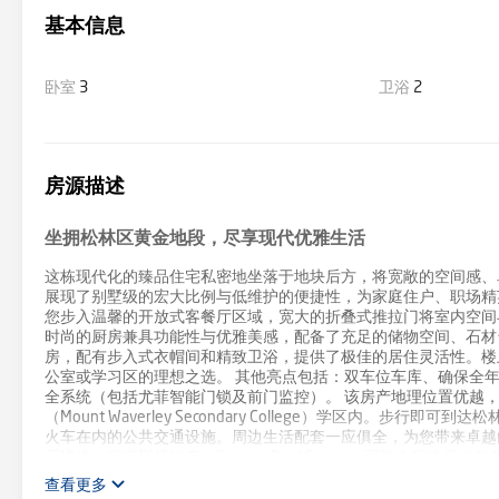
基本信息
卧室
3
卫浴
2
房源描述
坐拥松林区黄金地段，尽享现代优雅生活
这栋现代化的臻品住宅私密地坐落于地块后方，将宽敞的空间感、
展现了别墅级的宏大比例与低维护的便捷性，为家庭住户、职场精
您步入温馨的开放式客餐厅区域，宽大的折叠式推拉门将室内空间
时尚的厨房兼具功能性与优雅美感，配备了充足的储物空间、石材
房，配有步入式衣帽间和精致卫浴，提供了极佳的居住灵活性。楼
公室或学习区的理想之选。 其他亮点包括：双车位车库、确保全
全系统（包括尤菲智能门锁及前门监控）。 该房产地理位置优越，位于备受追
（Mount Waverley Secondary College）学区内。步行即可
火车在内的公共交通设施。周边生活配套一应俱全，为您带来卓越的
系详情，巴克斯顿地产（Buxton Real Estate）可能会
查看更多