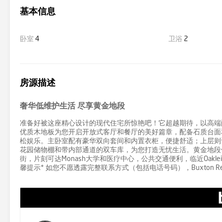
基本信息
卧室
4
卫浴
2
房源描述
奢华低维护生活 尽享黄金地段
准备好被这座精心设计的现代住宅所惊艳吧！它超越期待，以高端
优质木地板为您开启开放式客厅和餐厅的美好篇章，配备石质台面
松娱乐。主卧室配有豪华双向套间和内置衣柜，便捷舒适；上层则
花园储物棚和带内部通道的双车库，为您打造无忧生活。黄金地段位置优越，步行即
街，片刻可达Monash大学和医疗中心，公共交通便利，临近Oakle
馨提示* 如您不愿透露完整联系方式（包括电话号码），Buxton R