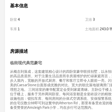
基本信息
卧室
4
卫浴
3
车库
1
土地面积
243.0
房源描述
临街现代典范豪宅
从概念到落成，这套建筑精心设计的四卧室豪华联排别墅，以永恒
的高品质居所。对于注重生活品质而非房屋维护的忙碌家庭而言，
步入屋内，宽敞的开放式厨房、餐厅和客厅立即令人眼前一亮。闪亮的抛光
美的CaesarStone台面形成优雅的对比。宽大的朝北落地玻
理想之地。 三间浴室的奢华配置定会受到家庭青睐。主卧位于楼
位于楼上，服务于另外两间卧室。每间浴室都是全瓷砖设计的精致空间，
设施包括：锁扣车库、每间房间的分体式空调系统、安保报警系统
的住宅仅数分钟即可到达繁华的Atherton Rd，那里有备受欢迎的咖啡馆
备受赞誉的Amsleigh Park小学，均在步行可达范围内。