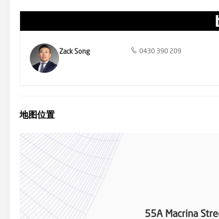
Zack Song
0430 390 209
地图位置
55A Macrina Stre