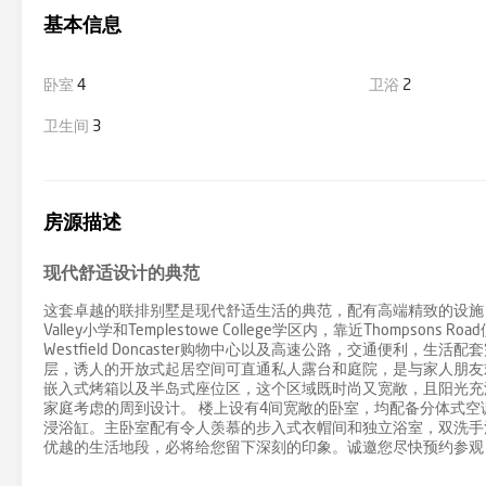
基本信息
卧室
4
卫浴
2
卫生间
3
房源描述
现代舒适设计的典范
这套卓越的联排别墅是现代舒适生活的典范，配有高端精致的设施，地
Valley小学和Templestowe College学区内，靠近Thompsons
Westfield Doncaster购物中心以及高速公路，交通便利
层，诱人的开放式起居空间可直通私人露台和庭院，是与家人朋友
嵌入式烤箱以及半岛式座位区，这个区域既时尚又宽敞，且阳光充
家庭考虑的周到设计。 楼上设有4间宽敞的卧室，均配备分体式
浸浴缸。主卧室配有令人羡慕的步入式衣帽间和独立浴室，双洗手
优越的生活地段，必将给您留下深刻的印象。诚邀您尽快预约参观