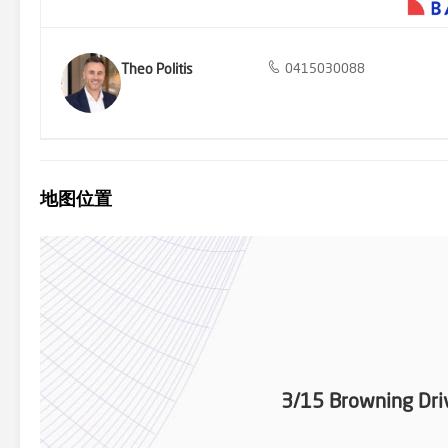
Theo Politis
0415030088
地图位置
3/15 Browning Dr