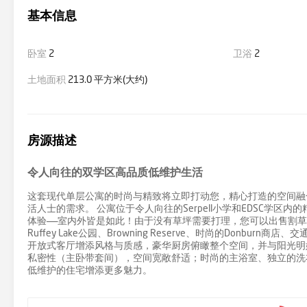
基本信息
卧室
2
卫浴
2
土地面积
213.0 平方米(大约)
房源描述
令人向往的双学区高品质低维护生活
这套现代单层公寓的时尚与精致将立即打动您，精心打造的空间融
活人士的需求。 公寓位于令人向往的Serpell小学和EDSC学
体验——室内外皆是如此！由于没有草坪需要打理，您可以出售割草
Ruffey Lake公园、Browning Reserve、时尚的Donbu
开放式客厅增添风格与质感，豪华厨房俯瞰整个空间，并与阳光明
私密性（主卧带套间），空间宽敞舒适；时尚的主浴室、独立的洗
低维护的住宅增添更多魅力。