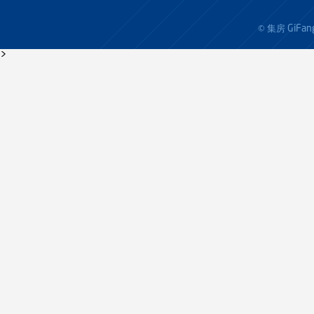
GiFan
© 集房
>