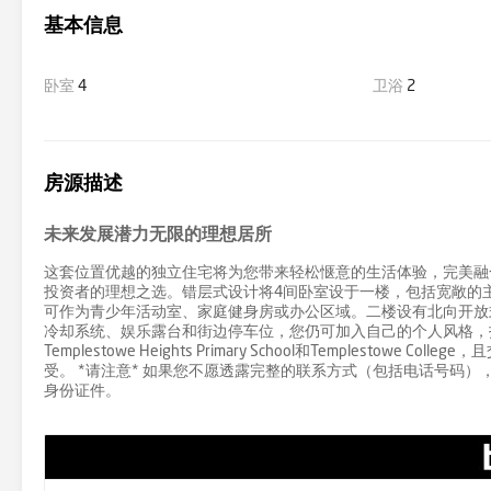
基本信息
卧室
4
卫浴
2
房源描述
未来发展潜力无限的理想居所
这套位置优越的独立住宅将为您带来轻松惬意的生活体验，完美融
投资者的理想之选。错层式设计将4间卧室设于一楼，包括宽敞的
可作为青少年活动室、家庭健身房或办公区域。二楼设有北向开放
冷却系统、娱乐露台和街边停车位，您仍可加入自己的个人风格，打造兼具现
Templestowe Heights Primary School和Temple
受。 *请注意* 如果您不愿透露完整的联系方式（包括电话号码），Bu
身份证件。