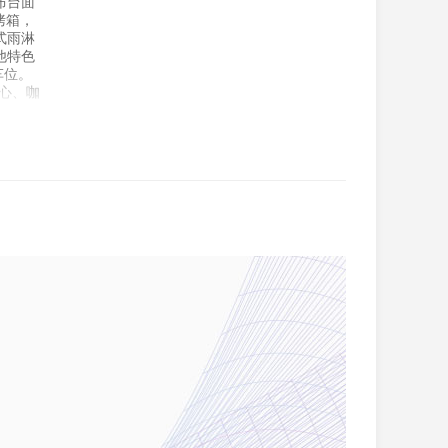
布台面
烤箱，
式雨淋
他特色
车位。
中心、咖
房产的更