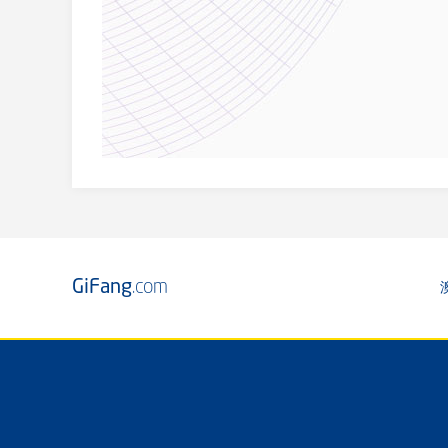
GiFang
.com