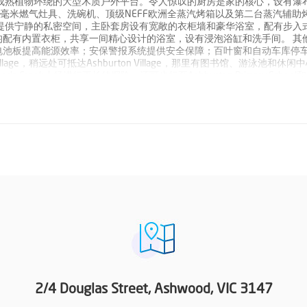
成熟植物环绕的大型木质户外平台。令人惊叹的厨房是家的核心，设有瀑
0毫米燃气灶具、洗碗机、顶级NEFF欧洲全蒸汽烤箱以及第二台蒸汽辅助
提供宁静的私密空间，主卧套房设有宽敞的衣柜墙和豪华浴室，配有步入
配有内置衣柜，共享一间精心设计的浴室，设有浸泡浴缸和洗手间。 其
电池板提高能源效率；安保警报系统提供安全保障；百叶窗和自动车库停
illage，稍远处可抵达Ashburton Village，那里有图书馆、游泳池和休闲
reek小径进行更长的探险，还可步行至Ashburton Primary School和
露完整联系方式（包括电话号码），Buxton Real Estate可能会拒绝提供有关该
2/4 Douglas Street, Ashwood, VIC 3147