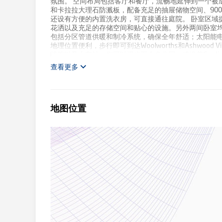
氛围。 空间布局包括客厅和餐厅，流畅地延伸到一个被
和卡拉拉大理石防溅板，配备充足的抽屉储物空间、90
还设有方便的内置洗衣房，可直接通往庭院。 卧室区域
花洒以及充足的存储空间和贴心的设施。另外两间卧室均
包括分区管道供暖和制冷系统，确保全年舒适；太阳能
地理位置便利，步行即可到达Woolworths和Ashwood V
啡馆以及火车站。您可以漫步至众多公园，或沿着Gardiner's C
Ashwood High School。 *请注意* 如果您不愿透
查看更多
多信息。进入房产时需出示照片身份证件。
地图位置