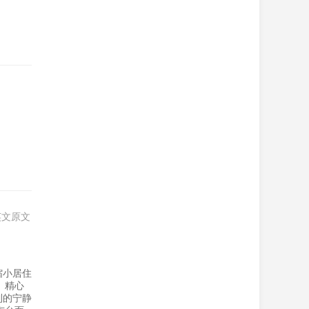
英文原文
缩小居住
 精心
到的宁静