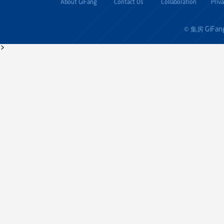
About GiFang
Contact Us
Collaboration
Priv
GiFan
© 集房
>