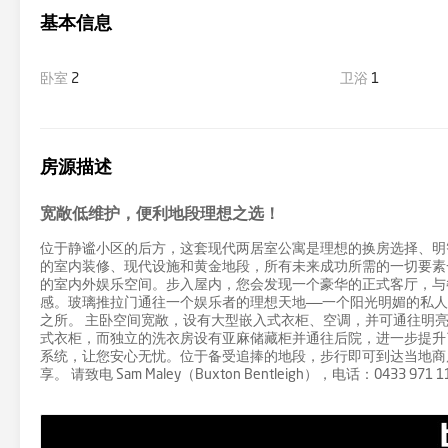
基本信息
卧室
2
卫浴
1
房源描述
宽敞低维护，便利地段理想之选！
位于静谧小区的后方，这套现代两居室公寓是理想的换房选择、明
的室内装修、现代设施和黄金地段，所有未来成功所需的一切要素
的室内外娱乐空间。步入屋内，您会发现一个豪华的正式客厅，与
感。玻璃推拉门通往一个娱乐者的理想天地——一个阳光明媚的私人庭
之所。 主卧空间宽敞，设有大型嵌入式衣柜、空调，并可通往明
式衣柜，而独立的洗衣房设有亚麻储藏柜并通往后院，进一步提升
系统，让您安心无忧。位于备受追捧的地段，步行即可到达当地商
享。 请致电 Sam Maley（Buxton Bentleigh），电话：0433