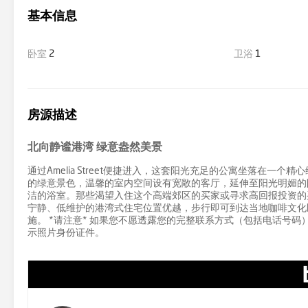
基本信息
卧室
2
卫浴
1
房源描述
北向静谧港湾 绿意盎然美景
通过Amelia Street便捷进入，这套阳光充足的公寓坐落在
的绿意景色，温馨的室内空间设有宽敞的客厅，延伸至阳光明媚的
洁的浴室。那些渴望入住这个高端郊区的买家或寻求高回报投资的
宁静、低维护的港湾式住宅位置优越，步行即可到达当地咖啡文化区、美丽的L
施。 *请注意* 如果您不愿透露您的完整联系方式（包括电话号码），B
示照片身份证件。