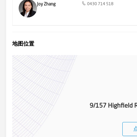
Joy Zhang
0430 714 518
地图位置
9/157 Highfield 