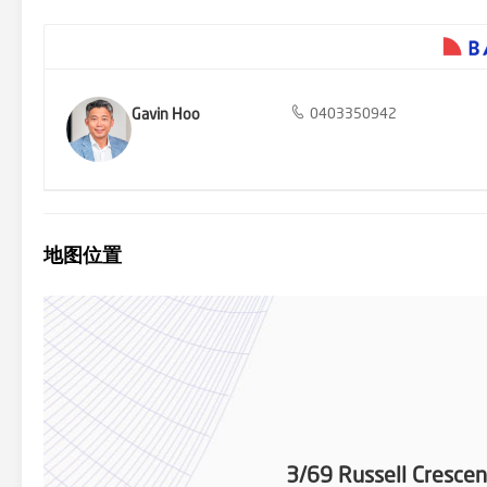
Gavin Hoo
0403350942
地图位置
3/69 Russell Cresce