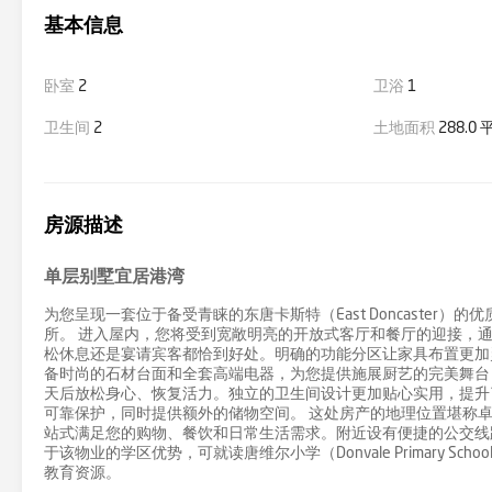
基本信息
卧室
2
卫浴
1
卫生间
2
土地面积
288.0
房源描述
单层别墅宜居港湾
为您呈现一套位于备受青睐的东唐卡斯特（East Doncaste
所。 进入屋内，您将受到宽敞明亮的开放式客厅和餐厅的迎接，
松休息还是宴请宾客都恰到好处。明确的功能分区让家具布置更加
备时尚的石材台面和全套高端电器，为您提供施展厨艺的完美舞台，
天后放松身心、恢复活力。独立的卫生间设计更加贴心实用，提升
可靠保护，同时提供额外的储物空间。 这处房产的地理位置堪称卓越。举步可达唐
站式满足您的购物、餐饮和日常生活需求。附近设有便捷的公交线
于该物业的学区优势，可就读唐维尔小学（Donvale Primary School）
教育资源。