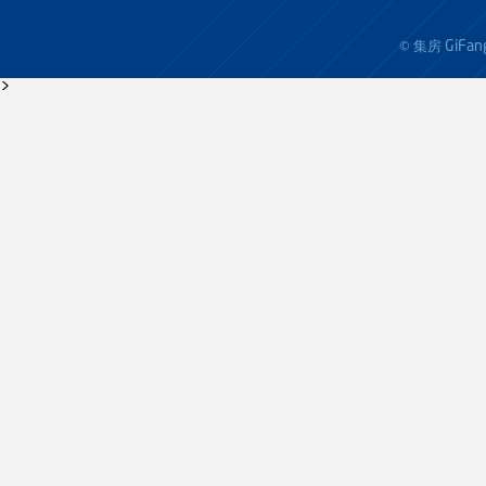
GiFan
© 集房
>