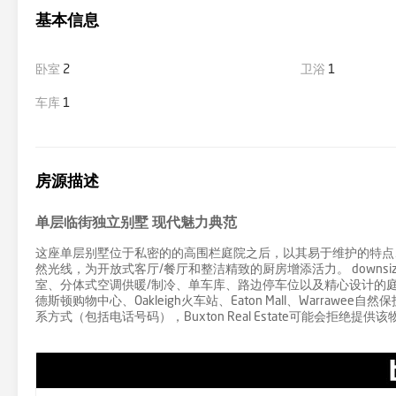
基本信息
卧室
2
卫浴
1
车库
1
房源描述
单层临街独立别墅 现代魅力典范
这座单层别墅位于私密的的高围栏庭院之后，以其易于维护的特点
然光线，为开放式客厅/餐厅和整洁精致的厨房增添活力。 downs
室、分体式空调供暖/制冷、单车库、路边停车位以及精心设计的
德斯顿购物中心、Oakleigh火车站、Eaton Mall、Warra
系方式（包括电话号码），Buxton Real Estate可能会拒