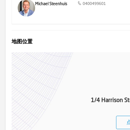
Michael Steenhuis
0400499601
地图位置
1/4 Harrison S