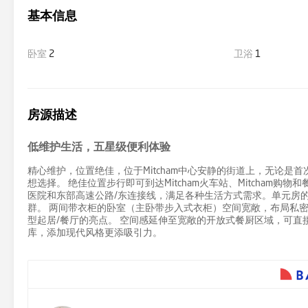
基本信息
卧室
2
卫浴
1
房源描述
低维护生活，五星级便利体验
精心维护，位置绝佳，位于Mitcham中心安静的街道上，无论
想选择。 绝佳位置步行即可到达Mitcham火车站、Mitcham购物和餐饮区
医院和东部高速公路/东连接线，满足各种生活方式需求。单元房
群。 两间带衣柜的卧室（主卧带步入式衣柜）空间宽敞，布局私
型起居/餐厅的亮点。 空间感延伸至宽敞的开放式餐厨区域，可直
库，添加现代风格更添吸引力。