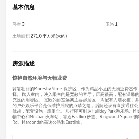
基本信息
卧室
3
卫浴
1
土地面积
271.0 平方米(大约)
房源描述
惊艳自然环境与无物业费
背靠壮丽的Moresby Street保护区，作为精品小区的无物
择。 踏入室内，映入眼帘的是宽敞的客厅，层高很高，配有温馨
充足的用餐区。 宽敞的卧室远离主要起居区，均配有入墙衣柜，
的户外娱乐平台是低维护后院的点睛之笔，后院还设有直接通往公
优越，配套设施一应俱全。 步行即可到达Halliday Park游乐场、Mitch
物中心和Mitcham火车站，靠近Eastlink步道、Ringwood Square购
Rd、Maroondah高速公路和Eastlink。