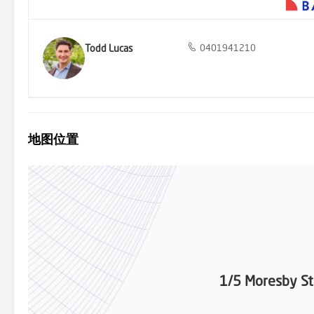
Todd Lucas
0401941210
地图位置
1/5 Moresby St