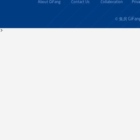
About GiFang
Contact Us
Collaboration
Priv
GiFan
© 集房
>