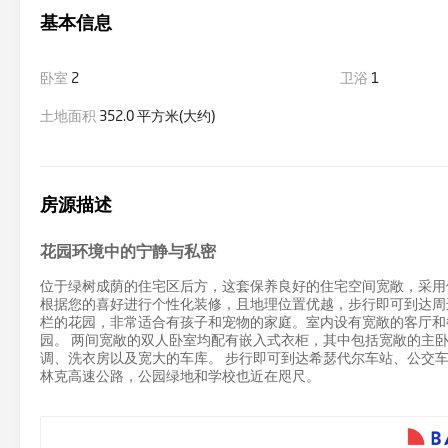
基本信息
卧室
2
卫浴
1
土地面积
352.0 平方米(大约)
房源描述
花园环境中的宁静与私密
位于绿树成荫的住宅区后方，这套保养良好的住宅空间宽敞，采用
根据您的喜好进行个性化装修，且地理位置优越，步行即可到达周
栏的花园，非常适合有孩子和宠物的家庭。室内设有宽敞的客厅和
园。 两间宽敞的双人卧室均配有嵌入式衣柜，其中包括宽敞的主
调、洗衣房以及宽大的车库。 步行即可到达希瑟代尔车站、公交
林克高速公路，公园绿地和学校也近在咫尺。