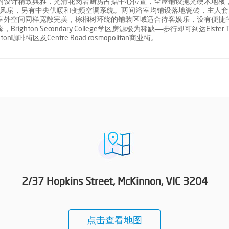
内设计精致典雅，光滑花岗岩厨房占据中心位置，全屋铺设抛光硬木地板
Fans风扇，另有中央供暖和变频空调系统。两间浴室均铺设落地瓷砖，主人
室外空间同样宽敞完美，棕榈树环绕的铺装区域适合待客娱乐，设有便捷
ghton Secondary College学区房源极为稀缺——步行即可到达Elster Tr
on咖啡街区及Centre Road cosmopolitan商业街。
2/37 Hopkins Street, McKinnon, VIC 3204
点击查看地图