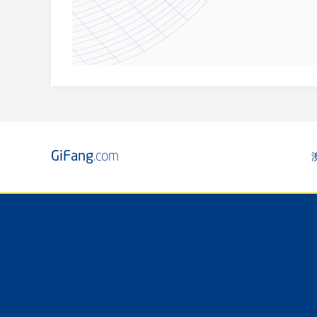
GiFang
.com