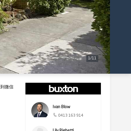
1
/
11
享到微信
Ivan Blow
0413 163 914
Lily Righetti