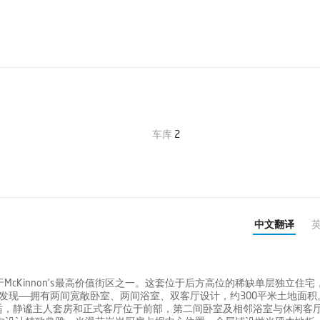
车库
2
中文翻译
cKinnon's最高价值街区之一。这套位于后方高位的稀缺单层独立住宅
是独特发现——拥有两间宽敞卧室、两间浴室、双客厅设计，约300平米土地面积
适，静谧主人套房和正式客厅位于前部，第二间卧室及相邻浴室与休闲客