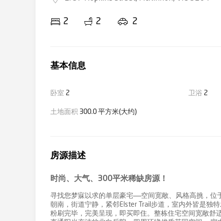
2
2
2
基本信息
卧室
2
卫浴
2
土地面积
300.0 平方米(大约)
房源描述
时尚、大气、300平米稀缺房源！
寻找您梦寐以求的单层豪宅——空间宽敞、风格高挑，位于M
朝南，街道宁静，紧邻Elster Trail步道，室内外皆
粉刷完毕，完美呈现，即买即住。整栋住宅空间宽敞舒