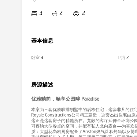
3
2
2
基本信息
卧室
3
卫浴
2
房源描述
优雅精简，畅享公园畔 Paradise
本案为三套优质联排别墅中的后栋住宅，这套非凡的住
Royale Constructions公司精工建造，这套
这正是这套房子的精髓所在。宽敞的客厅延伸至环绕公园
可容纳大型餐桌的空间，并配有私人北向露台——为喜欢
质：大型花岗岩厨房配备了Ariston燃气灶和烤箱以