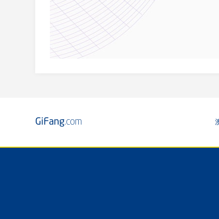
GiFang
.com