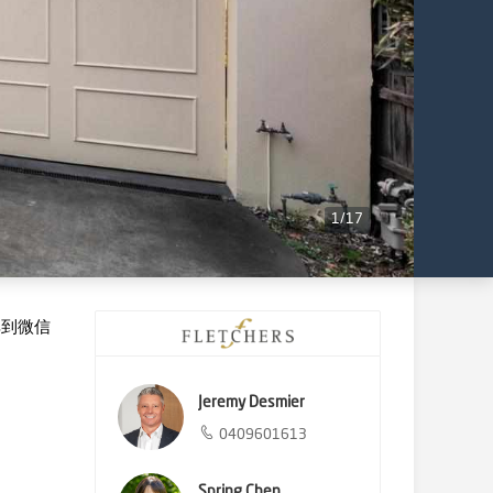
1
/
17
享到微信
Jeremy Desmier
0409601613
Spring Chen