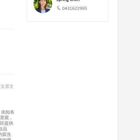
0431622995
英文原文
。由知名
通景观，
餐区提供
住品
的双洗