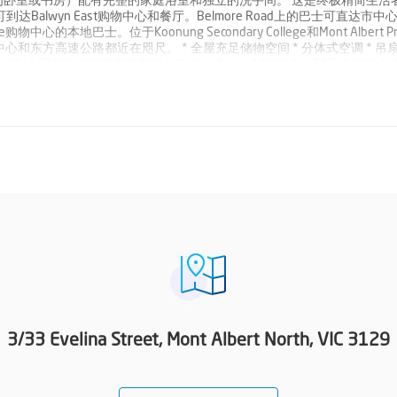
卧室或书房）配有完整的家庭浴室和独立的洗手间。 这是终极精简生活
lwyn East购物中心和餐厅。Belmore Road上的巴士可直达市中心
e购物中心的本地巴士。位于Koonung Secondary College和Mont Albert Pr
 Hill中心和东方高速公路都近在咫尺。 * 全屋充足储物空间 * 分体式空调 * 吊扇
动控制 * 双车位自动车库带室内入口 付款条款：10%定金，60天内结清余
3/33 Evelina Street, Mont Albert North, VIC 3129