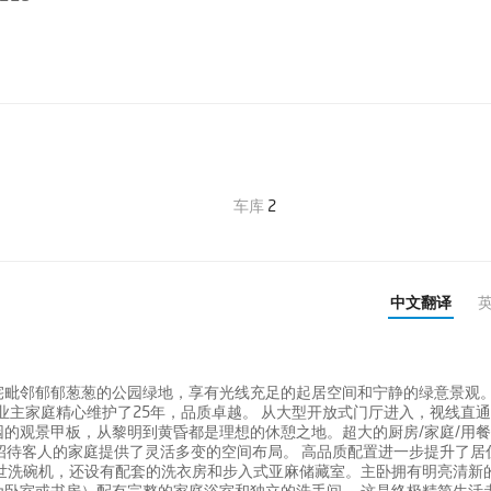
车库
2
中文翻译
宅毗邻郁郁葱葱的公园绿地，享有光线充足的起居空间和宁静的绿意景观
杰出住宅由原业主家庭精心维护了25年，品质卓越。 从大型开放式门厅进入，视线直
的观景甲板，从黎明到黄昏都是理想的休憩之地。超大的厨房/家庭/用
招待客人的家庭提供了灵活多变的空间布局。 高品质配置进一步提升了居
及博世洗碗机，还设有配套的洗衣房和步入式亚麻储藏室。主卧拥有明亮清新