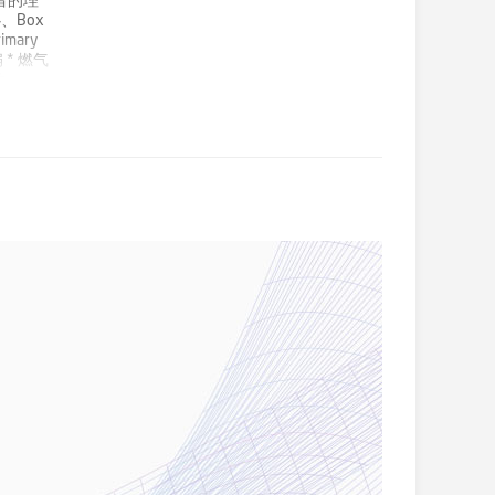
者的理
、Box
imary
 * 燃气
款