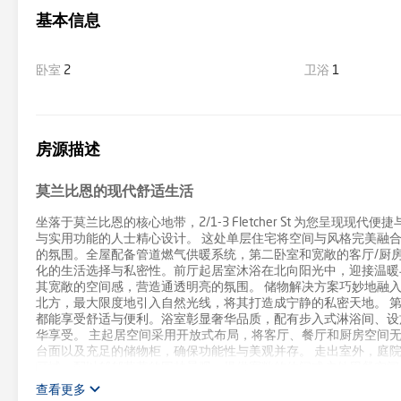
基本信息
卧室
2
卫浴
1
房源描述
莫兰比恩的现代舒适生活
坐落于莫兰比恩的核心地带，2/1-3 Fletcher St 为您
与实用功能的人士精心设计。 这处单层住宅将空间与风格完美融
的氛围。全屋配备管道燃气供暖系统，第二卧室和宽敞的客厅/厨
化的生活选择与私密性。前厅起居室沐浴在北向阳光中，迎接温暖
其宽敞的空间感，营造通透明亮的氛围。 储物解决方案巧妙地融
北方，最大限度地引入自然光线，将其打造成宁静的私密天地。 
都能享受舒适与便利。浴室彰显奢华品质，配有步入式淋浴间、设
华享受。 主起居空间采用开放式布局，将客厅、餐厅和厨房空间
台面以及充足的储物柜，确保功能性与美观并存。 走出室外，庭
区域，配以郁郁葱葱的园林景观，提供宽敞的休闲或户外用餐空间
查看更多