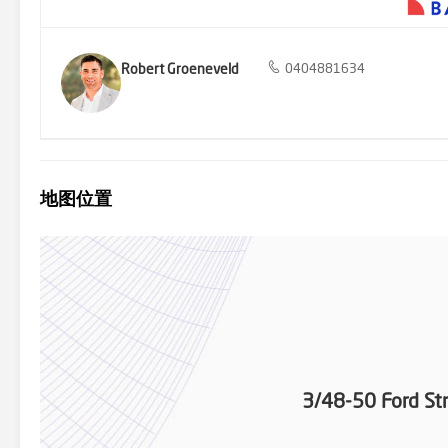
Robert Groeneveld
0404881634
地图位置
3/48-50 Ford St