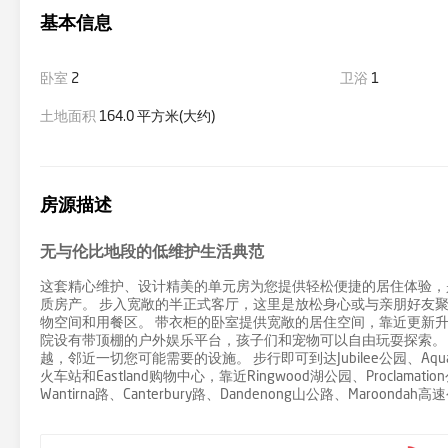
基本信息
卧室
2
卫浴
1
土地面积
164.0 平方米(大约)
房源描述
无与伦比地段的低维护生活典范
这套精心维护、设计精美的单元房为您提供轻松便捷的居住体验，
质房产。 步入宽敞的半正式客厅，这里是放松身心或与亲朋好友
物空间和用餐区。 带衣柜的卧室提供宽敞的居住空间，靠近更新
院设有带顶棚的户外娱乐平台，孩子们和宠物可以自由玩耍探索。
越，邻近一切您可能需要的设施。 步行即可到达Jubilee公园、Aquanatio
火车站和Eastland购物中心，靠近Ringwood湖公园、Proclamatio
Wantirna路、Canterbury路、Dandenong山公路、Maroonda