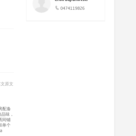
0474119826
英文原文
房配备
雅品味，
两间铺
和单个
a