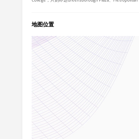
College，片刻即达Greensborough Plaza、Metropoli
地图位置