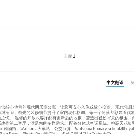
车库
1
中文翻译
onia核心地带的现代两居室公寓，让您可安心入住或放心投资。 现代化厨
框淋浴间，领先的装修细节提升了室内现代格调。每一个角落都彰显着优
之忧。 温馨的开放式客厅配有更新后的地板，营造出轻松写意的氛围。
改作第二客厅，满足您的多样需求。 配备分体式空调系统、挑高天花板
、Watsonia火车站、公交服务、Watsonia Primary School和Loyol