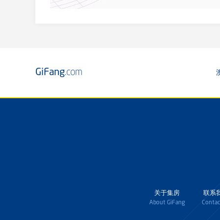
GiFang
.com
关于集房
联系
About GiFang
Contac