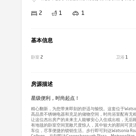
2
1
1
基本信息
卧室
2
卫浴
1
房源描述
星级便利，时尚起点！
精心翻新，为您带来即刻的舒适与愉悦。这套位于Wats
高品质不锈钢电器和充足的储物空间，时尚浴室配有无
让这位杰出房产的未来主人能够安心入住或出租，无后顾
有地毯的卧室空间宽敞尺度惊人，其中较大的那间可灵活
车位，尽享便捷的锁钥生活。步行即可到达Watsonia Road购物街