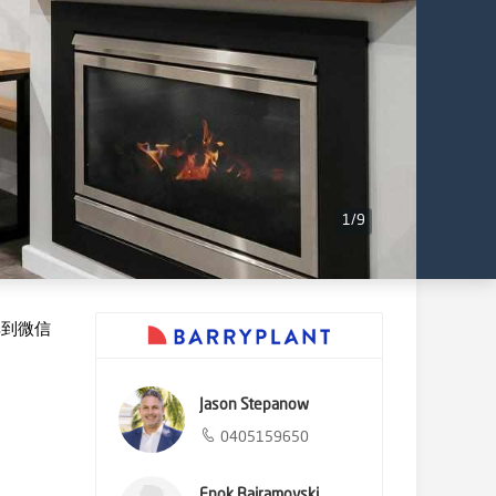
1
/
9
享到微信
Jason Stepanow
0405159650
Enok Bajramovski