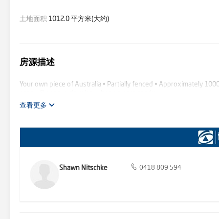
土地面积
1012.0 平方米(大约)
房源描述
Your own piece of Australia • Partially fenced • Approximately 1000
base • Buy now, develop when you are ready
查看更多
Shawn Nitschke
0418 809 594