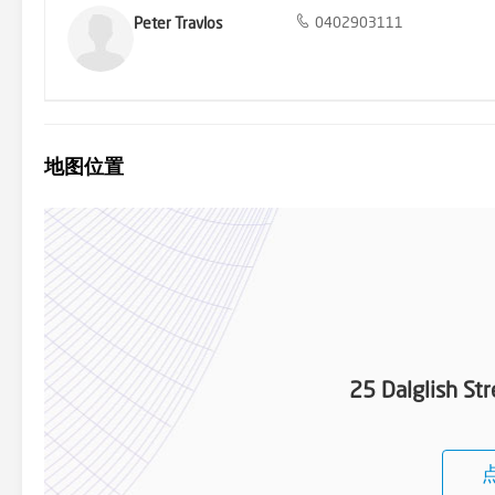
Peter Travlos
0402903111
地图位置
25 Dalglish St