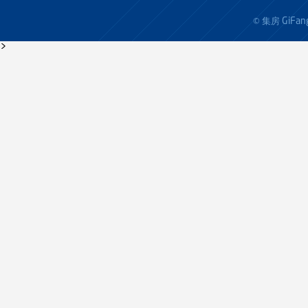
GiFan
© 集房
>